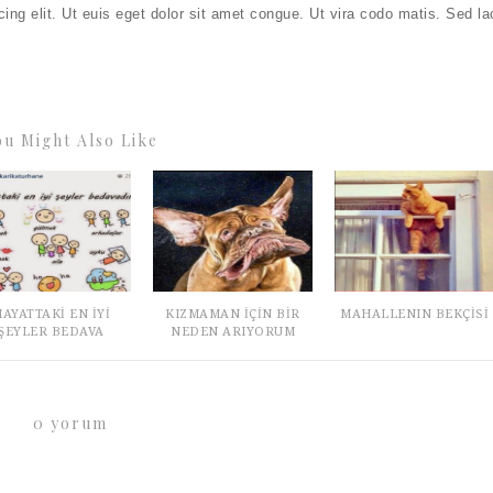
ing elit. Ut euis eget dolor sit amet congue. Ut vira codo matis. Sed la
ou Might Also Like
AYATTAKİ EN İYİ
KIZMAMAN İÇİN BİR
MAHALLENIN BEKÇİSİ
ŞEYLER BEDAVA
NEDEN ARIYORUM
0 yorum