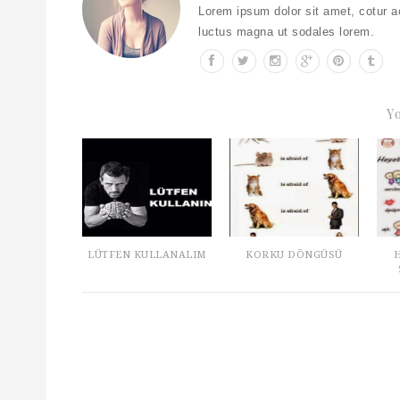
Lorem ipsum dolor sit amet, cotur ac
luctus magna ut sodales lorem.
Y
LÜTFEN KULLANALIM
KORKU DÖNGÜSÜ
H