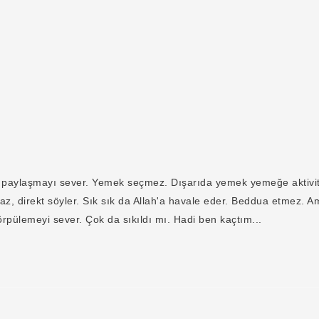
rı paylaşmayı sever. Yemek seçmez. Dışarıda yemek yemeğe aktivit
z, direkt söyler. Sık sık da Allah'a havale eder. Beddua etmez. Am
törpülemeyi sever. Çok da sıkıldı mı. Hadi ben kaçtım...