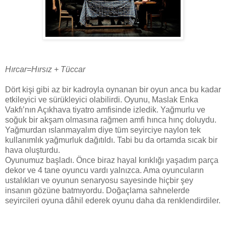
Hırcar=Hırsız + Tüccar
Dört kişi gibi az bir kadroyla oynanan bir oyun anca bu kadar
etkileyici ve sürükleyici olabilirdi. Oyunu, Maslak Enka
Vakfı’nın Açıkhava tiyatro amfisinde izledik. Yağmurlu ve
soğuk bir akşam olmasına rağmen amfi hınca hınç doluydu.
Yağmurdan ıslanmayalım diye tüm seyirciye naylon tek
kullanımlık yağmurluk dağıtıldı. Tabi bu da ortamda sıcak bir
hava oluşturdu.
Oyunumuz başladı. Önce biraz hayal kırıklığı yaşadım parça
dekor ve 4 tane oyuncu vardı yalnızca. Ama oyuncuların
ustalıkları ve oyunun senaryosu sayesinde hiçbir şey
insanın gözüne batmıyordu. Doğaçlama sahnelerde
seyircileri oyuna dâhil ederek oyunu daha da renklendirdiler.